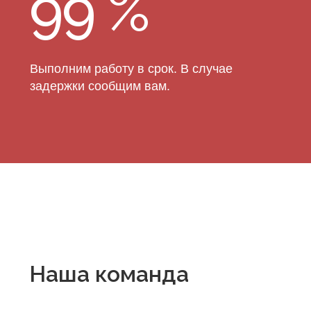
Участок
Поможем подобрать участок,
если у вас его ещё нет.
Анализ
Проведем геодезические
и
геологические работы
на
участке.
Дизайн