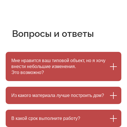
Остались вопросы?
Закажите
бесплатный
обратный звонок
Наши менеджеры свяжутся с вами и ответят
Мне нравится ваш типовой объект, но
я
хочу
на все интересующие вопросы.
внести небольшие изменения.
Это
возможно?
Заполните форму
Имя
Из какого материала лучше построить дом?
+7 (999) 999-9999
В какой срок выполните работу?
Я соглашаюсь с
политикой конфиденциальности