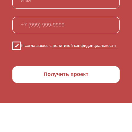
Вопросы и ответы
ИП ЛОВЧАТКИН АЛЬБЕРТ ВЛАДИМИРОВИЧ
ИНН: 440122196406 ОГРН: 321440000007761
Р/C: 40802810429000016172 БАНК: КОСТРОМСКОЕ
ОТДЕЛЕНИЕ № 8640 ПАО СБЕРБАНК БИК: 043469623
К/C: 30101810200000000623
ЮРИДИЧЕСКИЙ АДРЕС: КОСТРОМА Г., ЮЖНАЯ УЛ.,
ДОМ 12, 138 КВ.
Политика конфиденциальности
Разработка сайта
© 2025 СОВРЕМЕННЫЕ ДОМА
Все цены на сайте приведены как справочная
информация и не являются публичной офертой.