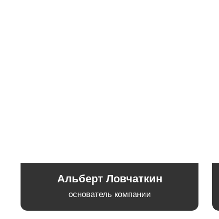
Поможем с выбором типового
проекта или спроектируем дом
под вас.
Смета
Подсчитаем все
предстоящие расходы.
Договор
Подпишем договор.