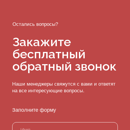
дома
Контакты для связи:
+7 (4942) 36-04-86
modernhouses44@yandex.ru
*
Мы в соц.сетях:
*Instagram, продукт компании Meta, которая
признана экстремистской организацией в РФ
Услуги
О компании
Проекты и цены
Контакты
Реализованные проекты
Документы
Отзывы
Реквизиты
Партнеры
Этапы работ