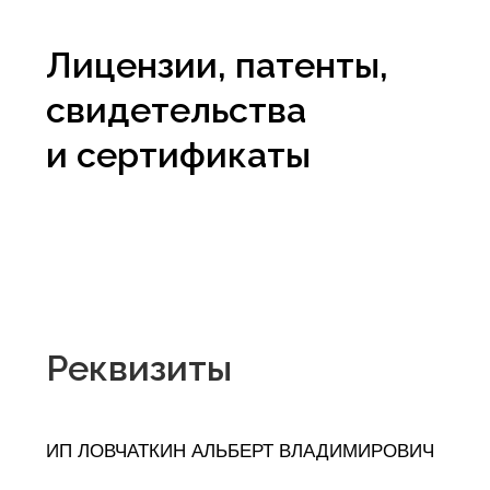
+7 (915) 919-04-00
Наталья
Заказать звонок
А если не любите звонить, то можете
написать нам в Telegram или WhatsApp
по любому из номеров выше
Адрес:
г. Кострома, пр-т Мира, д. 77 (3-ий этаж)
*встреча осуществляется по предварительной
договоренности
Режим работы:
Пн-Пт: с 9:00 до 18:00
Мы в соц.сетях: