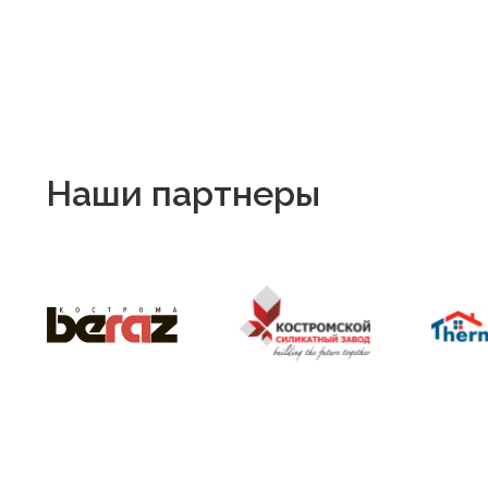
Отдел продаж домов и выкупа
земельных участков
+7 (920) 384-78-32
Александр
+7 (910) 924-26-66
Андрей
+7 (903) 898-28-10
Михаил
+7 (920) 642-92-88
Екатерина