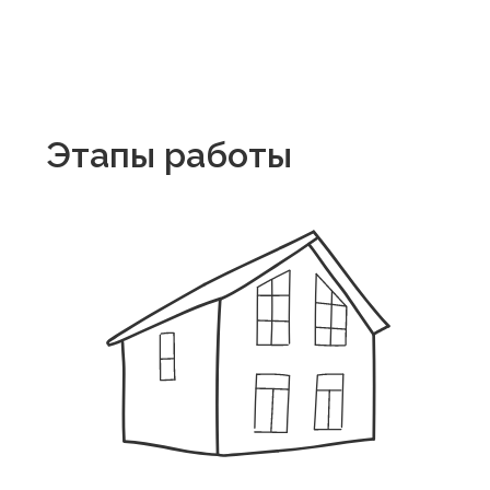
Строительство
Построим фундамент, возведем стены,
поставим окна, крышу и двери.
Инженерные
работы
Снабдим здание отоплением,
электрикой, водоснабжением
и канализацией.
Штукатурка