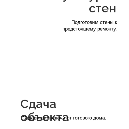
Реквизиты
ИП ЛОВЧАТКИН АЛЬБЕРТ ВЛАДИМИРОВИЧ
ИНН: 440122196406
ОГРН: 321440000007761
Р/C: 40802810429000016172
БАНК: КОСТРОМСКОЕ ОТДЕЛЕНИЕ № 8640
ПАО СБЕРБАНК
БИК: 043469623
К/C: 30101810200000000623
ЮРИДИЧЕСКИЙ АДРЕС: КОСТРОМА Г.,
ЮЖНАЯ УЛ., ДОМ 12, 138 КВ.