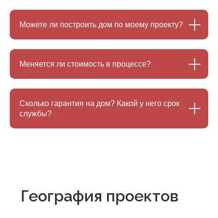
Можете ли построить дом по моему проекту?
Получить проект
Меняется ли стоимость в процессе?
Сколько гарантия на дом? Какой у него срок
Контакты
службы?
Главный офис
Адрес:
г. Кострома, ул. Долматова, 10Б
*встреча осуществляется по
предварительной
договоренности